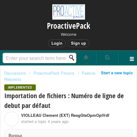
ProactivePack
Welcome
Login
Sign up
Start a new topic
Discussions
ProactivePack Forums
Feature
Requests
IMPLEMENTED
Importation de fichiers : Numéro de ligne de
debut par défaut
VIOLLEAU Clement (EXT) ResgGtsOpmOptVdf
V
started a topic
4 years ago
Bonjour,